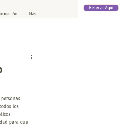
Reserva Aquí
formación
Más
o
 personas 
todos los 
ticos 
idad para que 