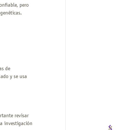
nfiable, pero 
genéticas. 
.
as de 
dado y se usa 
tante revisar 
a investigación 